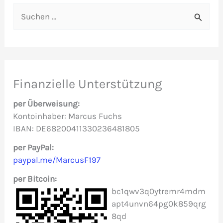
S
u
c
h
e
Finanzielle Unterstützung
n
per Überweisung:
n
Kontoinhaber: Marcus Fuchs
IBAN: DE68200411330236481805
a
c
per PayPal:
paypal.me/MarcusF197
h
per Bitcoin:
:
bc1qwv3q0ytremr4mdm
apt4unvn64pg0k859qrg
8qd