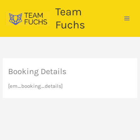
Zum
Team
Inhalt
springen
Fuchs
Booking Details
[em_booking_details]