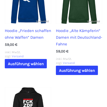
können
Opti
auf
könn
der
auf
Produktseite
der
Hoodie „Frieden schaffen
Hoodie „Alte Kämpferin“
gewählt
Prod
ohne Waffen“ Damen
Damen mit Deutschland-
werden
gewä
Fahne
werd
59,00
€
59,00
€
inkl. MwSt.
zzgl.
Versand
inkl. MwSt.
Dieses
zzgl.
Versand
Ausführung wählen
Produkt
Dies
Ausführung wählen
weist
Prod
mehrere
weis
Varianten
mehr
auf.
Vari
Die
auf.
Optionen
Die