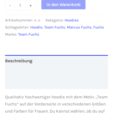
Hoodie
In den Warenkorb
-
+
"Team
Fuchs"
Artikelnummer:
n. v.
Kategorie:
Hoodies
Damen
Schlagwörter:
Hoodie
,
Team Fuchs
,
Marcus Fuchs
,
Fuchs
Menge
Marke:
Team Fuchs
Beschreibung
Zusätzliche Informationen
Rezensionen (0)
Qualitativ hochwertiger Hoodie mit dem Motiv „Team
Fuchs“ auf der Vorderseite in verschiedenen Größen
und Farben für Frauen. Du kannst wählen, ob du auf