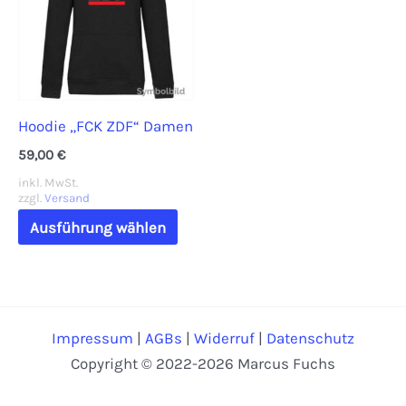
können
Opti
auf
könn
der
auf
Produktseite
der
Hoodie „FCK ZDF“ Damen
gewählt
Prod
werden
gewä
59,00
€
werd
inkl. MwSt.
zzgl.
Versand
Dieses
Ausführung wählen
Produkt
weist
mehrere
Varianten
Impressum
|
AGBs
|
Widerruf
|
Datenschutz
auf.
Copyright © 2022-2026 Marcus Fuchs
Die
Optionen