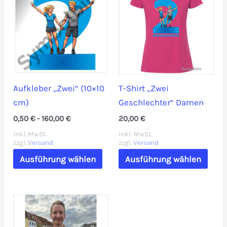
Aufkleber „Zwei“ (10×10
T-Shirt „Zwei
cm)
Geschlechter“ Damen
0,50
€
-
160,00
€
20,00
€
inkl. MwSt.
inkl. MwSt.
zzgl.
Versand
zzgl.
Versand
Dieses
Dies
Ausführung wählen
Ausführung wählen
Produkt
Prod
weist
weis
mehrere
mehr
Varianten
Vari
auf.
auf.