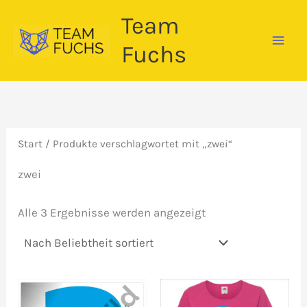
Zum
Team
Inhalt
springen
Fuchs
Start
/ Produkte verschlagwortet mit „zwei“
zwei
Nach
Alle 3 Ergebnisse werden angezeigt
Beliebtheit
sortiert