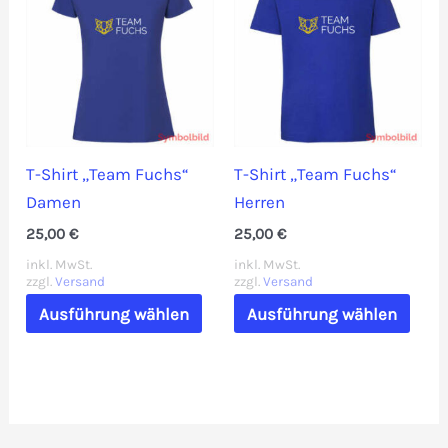
T-Shirt „Team Fuchs“
T-Shirt „Team Fuchs“
Damen
Herren
25,00
€
25,00
€
inkl. MwSt.
inkl. MwSt.
zzgl.
Versand
zzgl.
Versand
Dieses
Dies
Ausführung wählen
Ausführung wählen
Produkt
Prod
weist
weis
mehrere
mehr
Varianten
Vari
auf.
auf.