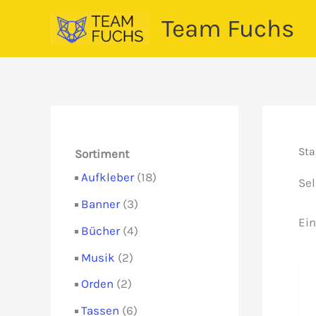
Zum
Team Fuchs
Inhalt
springen
Sta
Sortiment
1
Aufkleber
18
Sel
8
3
Banner
3
P
P
Ein
r
4
Bücher
4
r
o
P
o
2
Musik
2
d
r
d
P
u
o
2
Orden
2
u
r
k
d
P
k
o
6
Tassen
6