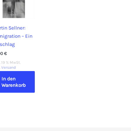
tin Sellner:
igration – Ein
rschlag
00
€
. 19 % MwSt.
.
Versand
In den
Warenkorb