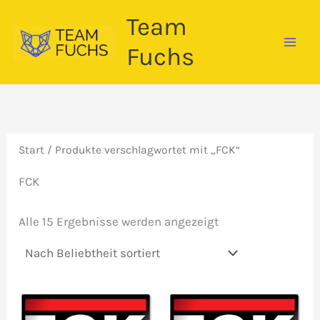
Zum
Team
Inhalt
springen
Fuchs
Start
/ Produkte verschlagwortet mit „FCK“
FCK
Nach
Alle 15 Ergebnisse werden angezeigt
Beliebtheit
sortiert