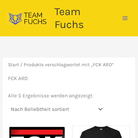
Zum
Team
Inhalt
springen
Fuchs
Start
/ Produkte verschlagwortet mit „FCK ARD“
FCK ARD
Nach
Alle 5 Ergebnisse werden angezeigt
Beliebtheit
sortiert