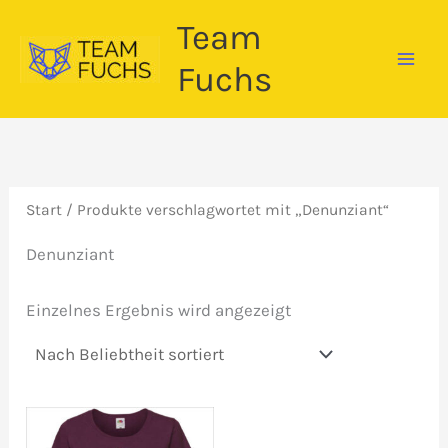
Zum
Team
Inhalt
springen
Fuchs
Start
/ Produkte verschlagwortet mit „Denunziant“
Denunziant
Einzelnes Ergebnis wird angezeigt