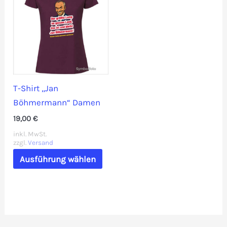
T-Shirt „Jan
Böhmermann“ Damen
19,00
€
inkl. MwSt.
zzgl.
Versand
Dieses
Ausführung wählen
Produkt
weist
mehrere
Varianten
auf.