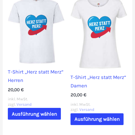
T-Shirt „Herz statt Merz“
T-Shirt „Herz statt Merz“
Herren
Damen
20,00
€
20,00
€
inkl. MwSt.
zzgl.
Versand
inkl. MwSt.
Dieses
zzgl.
Versand
Ausführung wählen
Dies
Produkt
Ausführung wählen
Prod
weist
weis
mehrere