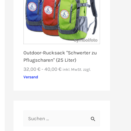
Outdoor-Rucksack "Schwerter zu
Pflugscharen" (25 Liter)
32,00
€
-
40,00
€
inkl. MwSt.
zzgl.
Versand
S
u