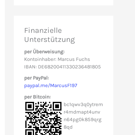
c
h
e
Finanzielle
n
Unterstützung
n
per Überweisung:
a
Kontoinhaber: Marcus Fuchs
c
IBAN: DE68200411330236481805
h
per PayPal:
paypal.me/MarcusF197
:
per Bitcoin:
bc1qwv3q0ytrem
r4mdmapt4unv
n64pg0k859qrg
8qd