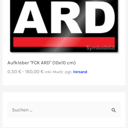
Aufkleber "FCK ARD" (10x10 cm)
0,50
€
-
160,00
€
inkl. MwSt.
zzgl.
Versand
S
u
c