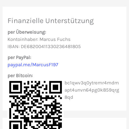
h
e
Finanzielle Unterstützung
n
per Überweisung:
n
Kontoinhaber: Marcus Fuchs
IBAN: DE68200411330236481805
a
c
per PayPal:
paypal.me/MarcusF197
h
per Bitcoin:
:
bc1qwv3q0ytremr4mdm
apt4unvn64pg0k859qrg
8qd