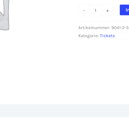
Sitzplatz
I
-
+
Martin
Sellner
Artikelnummer:
9041-2-
20.01.2026
Kategorie:
Tickets
Dresden
Menge