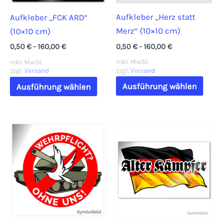
Aufkleber „Herz statt
Aufkleber „FCK ARD“
Merz“ (10×10 cm)
(10×10 cm)
0,50
€
-
160,00
€
0,50
€
-
160,00
€
inkl. MwSt.
inkl. MwSt.
zzgl.
Versand
zzgl.
Versand
Dies
Dieses
Ausführung wählen
Ausführung wählen
Prod
Produkt
weis
weist
mehr
mehrere
Vari
Varianten
auf.
auf.
Die
Die
Opti
Optionen
könn
können
auf
auf
der
der