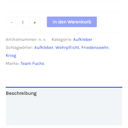
Aufkleber
In den Warenkorb
-
+
"Friedenswehr"
(10x10
Artikelnummer:
n. v.
Kategorie:
Aufkleber
cm)
Schlagwörter:
Aufkleber
,
Wehrpflicht
,
Friedenswehr
,
Menge
Krieg
Marke:
Team Fuchs
Beschreibung
Zusätzliche Informationen
Rezensionen (0)