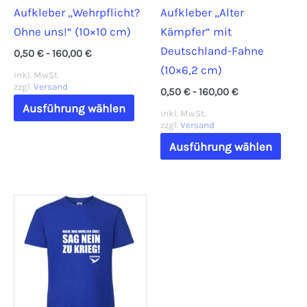
Aufkleber „Wehrpflicht?
Aufkleber „Alter
Prod
Produktseite
Ohne uns!“ (10×10 cm)
Kämpfer“ mit
gewä
gewählt
Deutschland-Fahne
werd
werden
0,50
€
-
160,00
€
(10×6,2 cm)
inkl. MwSt.
zzgl.
Versand
0,50
€
-
160,00
€
Dieses
Ausführung wählen
inkl. MwSt.
Produkt
zzgl.
Versand
weist
Dies
Ausführung wählen
mehrere
Prod
Varianten
weis
auf.
mehr
Die
Vari
Optionen
auf.
können
Die
auf
Opti
der
könn