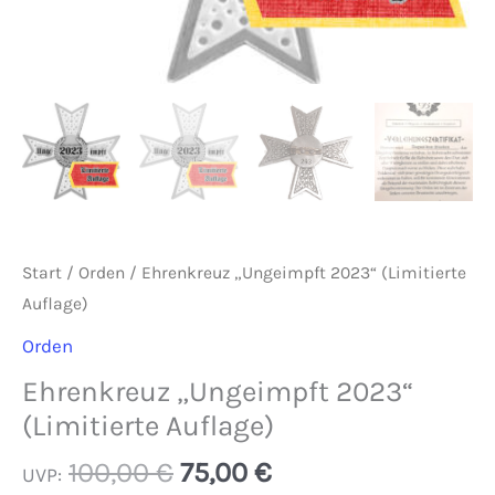
Start
/
Orden
/ Ehrenkreuz „Ungeimpft 2023“ (Limitierte
Auflage)
Orden
Ehrenkreuz „Ungeimpft 2023“
(Limitierte Auflage)
Ursprünglicher
Aktueller
100,00
€
75,00
€
UVP: