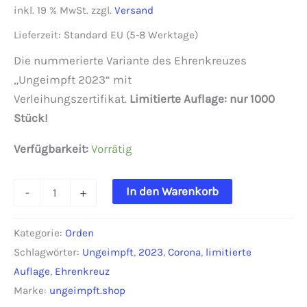
Preis
Preis
inkl. 19 % MwSt.
zzgl.
Versand
war:
ist:
Lieferzeit:
Standard EU (5-8 Werktage)
100,00 €
75,00 €.
Die nummerierte Variante des Ehrenkreuzes
„Ungeimpft 2023“ mit
Verleihungszertifikat.
Limitierte Auflage: nur 1000
Stück!
Verfügbarkeit:
Vorrätig
Ehrenkreuz
In den Warenkorb
-
+
"Ungeimpft
2023"
Kategorie:
Orden
(Limitierte
Schlagwörter:
Ungeimpft
,
2023
,
Corona
,
limitierte
Auflage)
Auflage
,
Ehrenkreuz
Menge
Marke:
ungeimpft.shop