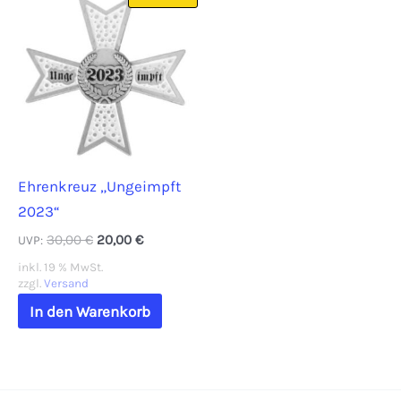
Ehrenkreuz „Ungeimpft
2023“
Ursprünglicher
Aktueller
30,00
€
20,00
€
UVP:
Preis
Preis
inkl. 19 % MwSt.
war:
ist:
zzgl.
Versand
30,00 €
20,00 €.
In den Warenkorb