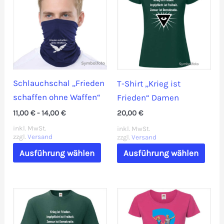
auf.
Die
Die
Optionen
Opti
können
könn
auf
auf
der
der
Produktseite
Schlauchschal „Frieden
T-Shirt „Krieg ist
Prod
gewählt
schaffen ohne Waffen“
Frieden“ Damen
gewä
werden
11,00
€
-
14,00
€
20,00
€
werd
inkl. MwSt.
inkl. MwSt.
zzgl.
Versand
zzgl.
Versand
Dieses
Dies
Ausführung wählen
Ausführung wählen
Produkt
Prod
weist
weis
mehrere
mehr
Varianten
Vari
auf.
auf.