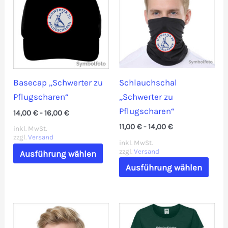
auf.
auf.
Die
Die
Optionen
Opti
können
könn
auf
auf
der
der
Schlauchschal
Basecap „Schwerter zu
Produktseite
Prod
„Schwerter zu
Pflugscharen“
gewählt
gewä
Pflugscharen“
14,00
€
-
16,00
€
werden
werd
11,00
€
-
14,00
€
inkl. MwSt.
zzgl.
Versand
inkl. MwSt.
Dieses
zzgl.
Versand
Ausführung wählen
Dies
Produkt
Ausführung wählen
Prod
weist
weis
mehrere
mehr
Varianten
Vari
auf.