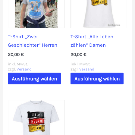
Optionen
Opti
können
könn
auf
auf
der
der
T-Shirt „Zwei
T-Shirt „Alle Leben
Produktseite
Prod
Geschlechter“ Herren
zählen“ Damen
gewählt
gewä
20,00
€
20,00
€
werden
werd
inkl. MwSt.
inkl. MwSt.
zzgl.
Versand
zzgl.
Versand
Dieses
Dies
Ausführung wählen
Ausführung wählen
Produkt
Prod
weist
weis
mehrere
mehr
Varianten
Vari
auf.
auf.
Die
Die
Optionen
Opti