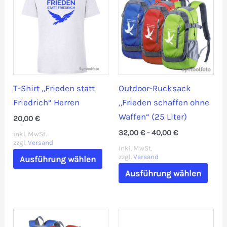
T-Shirt „Frieden statt
Outdoor-Rucksack
Friedrich“ Herren
„Frieden schaffen ohne
Waffen“ (25 Liter)
20,00
€
32,00
€
-
40,00
€
inkl. MwSt.
zzgl.
Versand
inkl. MwSt.
Dieses
zzgl.
Versand
Ausführung wählen
Produkt
Dies
Ausführung wählen
weist
Prod
mehrere
weis
Varianten
mehr
auf.
Vari