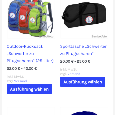
Die
auf.
Optionen
Die
können
Opti
auf
könn
der
auf
Produktseite
der
Outdoor-Rucksack
Sporttasche „Schwerter
gewählt
Prod
„Schwerter zu
zu Pflugscharen“
werden
gewä
Pflugscharen“ (25 Liter)
20,00
€
-
25,00
€
werd
32,00
€
-
40,00
€
inkl. MwSt.
zzgl.
Versand
inkl. MwSt.
Dies
zzgl.
Versand
Ausführung wählen
Dieses
Prod
Ausführung wählen
Produkt
weis
weist
mehr
mehrere
Vari
Varianten
auf.