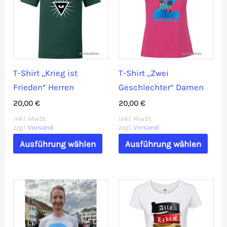
Die
Die
Optionen
Opti
können
könn
auf
auf
der
der
T-Shirt „Krieg ist
T-Shirt „Zwei
Produktseite
Prod
Frieden“ Herren
Geschlechter“ Damen
gewählt
gewä
20,00
€
20,00
€
werden
werd
inkl. MwSt.
inkl. MwSt.
zzgl.
Versand
zzgl.
Versand
Dieses
Dies
Ausführung wählen
Ausführung wählen
Produkt
Prod
weist
weis
mehrere
mehr
Varianten
Vari
auf.
auf.
Die
Die