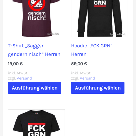
Die
Opti
Optionen
könn
können
auf
auf
der
der
Prod
T-Shirt „Saggsn
Hoodie „FCK GRN“
Produktseite
gewä
gendern nisch“ Herren
Herren
gewählt
werd
19,00
€
59,00
€
werden
inkl. MwSt.
inkl. MwSt.
zzgl.
Versand
zzgl.
Versand
Dieses
Dies
Ausführung wählen
Ausführung wählen
Produkt
Prod
weist
weis
mehrere
mehr
Varianten
Vari
auf.
auf.
Die
Die