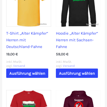
Optionen
Die
können
Opti
auf
könn
der
auf
Produktseite
der
T-Shirt „Alter Kämpfer“
Hoodie „Alter Kämpfer“
gewählt
Prod
Herren mit
Herren mit Sachsen-
werden
gewä
Deutschland-Fahne
Fahne
werd
19,00
€
59,00
€
inkl. MwSt.
inkl. MwSt.
zzgl.
Versand
zzgl.
Versand
Dieses
Dies
Ausführung wählen
Ausführung wählen
Produkt
Prod
weist
weis
mehrere
mehr
Varianten
Vari
auf.
auf.