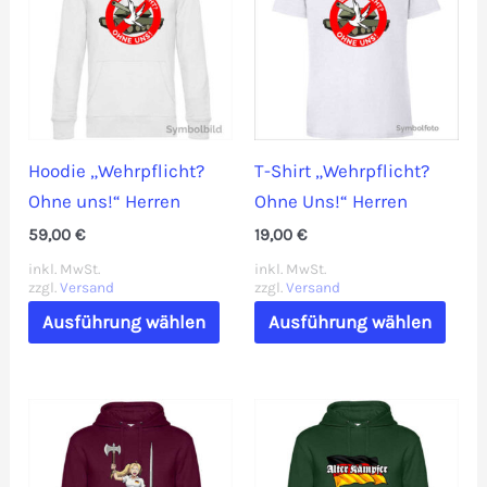
Die
Opti
Optionen
könn
können
auf
auf
der
der
Prod
Hoodie „Wehrpflicht?
T-Shirt „Wehrpflicht?
Produktseite
gewä
Ohne uns!“ Herren
Ohne Uns!“ Herren
gewählt
werd
59,00
€
19,00
€
werden
inkl. MwSt.
inkl. MwSt.
zzgl.
Versand
zzgl.
Versand
Dieses
Dies
Ausführung wählen
Ausführung wählen
Produkt
Prod
weist
weis
mehrere
mehr
Varianten
Vari
auf.
auf.