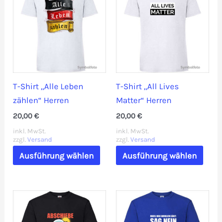
T-Shirt „Alle Leben
T-Shirt „All Lives
zählen“ Herren
Matter“ Herren
20,00
€
20,00
€
inkl. MwSt.
inkl. MwSt.
zzgl.
Versand
zzgl.
Versand
Dieses
Dies
Ausführung wählen
Ausführung wählen
Produkt
Prod
weist
weis
mehrere
mehr
Varianten
Vari
auf.
auf.